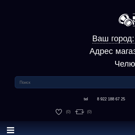
Ваш город
Адрес мага
Челю
8 922 188 67 25
(0)
(0)