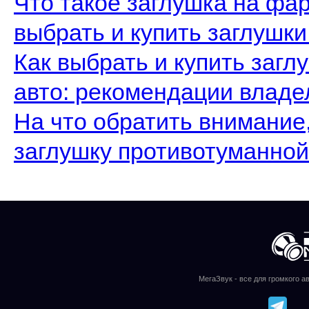
Что такое заглушка на фар
выбрать и купить заглушк
Как выбрать и купить заг
авто: рекомендации влад
На что обратить внимание,
заглушку противотуманно
МегаЗвук - все для громкого а