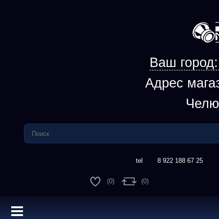
Ваш город
Адрес мага
Челю
8 922 188 67 25
(0)
(0)