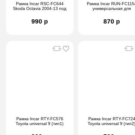
Рамка Incar RSC-FC644
Рамка Incar RUN-FC115
Skoda Octavia 2004-13 под
универсальная для
магнитолу 9" (A5) (Auto
перехода с 1din на 9"
AC/manual AC), Yeti 9"
990 р
870 р
(тип3
Рамка Incar RTY-FC576
Рамка Incar RTY-FC72
Toyota universal 9 (тип1)
Toyota universal 9 (тип2