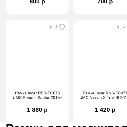
800 р
700 р
Рамка Incar RFR-FC673
Рамка Incar RNS-FC47
UMS Renault Kaptur 2015+
UMC Nissan X-Trail III 20
(Manual/Auto AC), 9"
2022/Qashqai 2014+
(Manual AC) с нижней
1 880 р
1 420 р
частью,10"